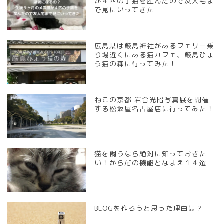
が４匹の子猫を産んだので友人宅ま
BLOGを作ろうと思った理由
で見にいってきた
は？
ネコの豆知識
広島県は厳島神社があるフェリー乗
り場近くにある猫カフェ、厳島ひょ
う猫の森に行ってみた！
子猫時代
生猫時代
ねこの京都 岩合光昭写真展を開催
する松坂屋名古屋店に行ってみた！
『レン』の写真集
Ren’s Gallery June, 2013
猫を飼うなら絶対に知っておきた
Ver
い！からだの機能となまえ１４選
Ren’s Gallery June 13th,
2013 Ver
BLOGを作ろうと思った理由は？