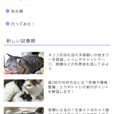
未分類
行ってみた！
TOP
新しい記事順
我が家の猫、レンくんの紹介
ネコ２匹目を迎え多頭飼いが始まり
サイトへようこそ！
一年経過。トイレやキャットケー
ジ、喧嘩などの失敗談を話してみよ
う
プロフィール
猫2匹の共存方法とは？性格や環境
レンちゃんBLOG☆
整備、エサやトイレの数のポイント
を解説します！
行ってみた！
里親になるの？生後９ヶ月のメス猫