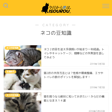
― CATEGORY ―
ネコの豆知識
ネコの豆知識
ネコ２匹目を迎え多頭飼いが始まり一年経過。ト
イレやキャットケージ、喧嘩などの失敗談を話し
てみよう
2019年5月3日
生猫時代
猫2匹の共存方法とは？性格や環境整備、エサや
トイレの数のポイントを解説します！
2018年7月3日
ネコの豆知識
猫を飼うなら絶対に知っておきたい！からだの機
能となまえ１４選
2018年3月20日