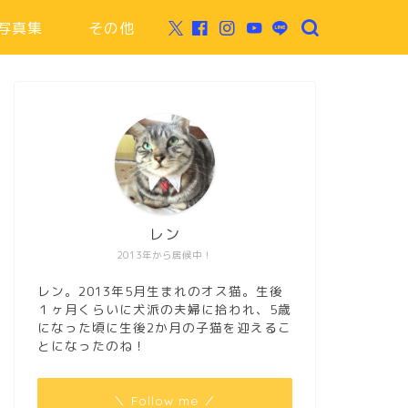
写真集
その他
レン
2013年から居候中！
レン。2013年5月生まれのオス猫。生後
１ヶ月くらいに犬派の夫婦に拾われ、5歳
になった頃に生後2か月の子猫を迎えるこ
とになったのね！
＼ Follow me ／