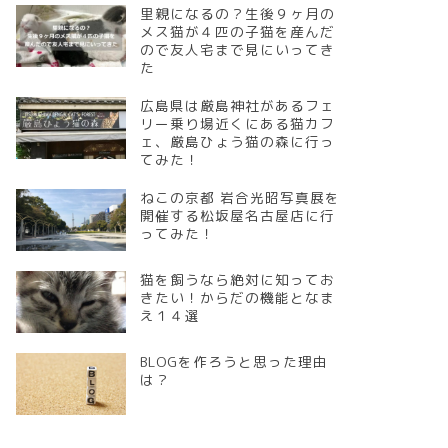
里親になるの？生後９ヶ月の
メス猫が４匹の子猫を産んだ
ので友人宅まで見にいってき
た
広島県は厳島神社があるフェ
リー乗り場近くにある猫カフ
ェ、厳島ひょう猫の森に行っ
てみた！
ねこの京都 岩合光昭写真展を
開催する松坂屋名古屋店に行
ってみた！
猫を飼うなら絶対に知ってお
きたい！からだの機能となま
え１４選
BLOGを作ろうと思った理由
は？